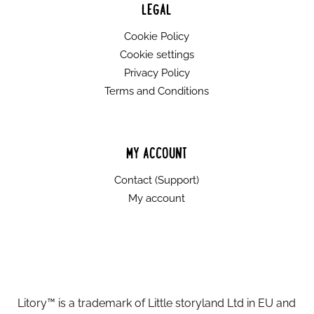
dijelovi. Nije za djecu mlađu od 3 godine.
LEGAL
Svaki Litorijanac je unikatan i ručno rađen u
Cookie Policy
Hrvatskoj.
Cookie settings
Privacy Policy
Terms and Conditions
MY ACCOUNT
Contact (Support)
My account
Litory™ is a trademark of Little storyland Ltd in EU and