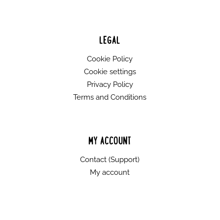
bio uz tebe na čemu god da obučeš!
UPOZORENJE:
Opasnost od gušenja! Sitni
dijelovi. Nije za djecu mlađu od 3 godine.
LEGAL
Svaki Litorijanac je unikatan i ručno rađen u
Cookie Policy
Hrvatskoj.
Cookie settings
Privacy Policy
Terms and Conditions
MY ACCOUNT
Contact (Support)
My account