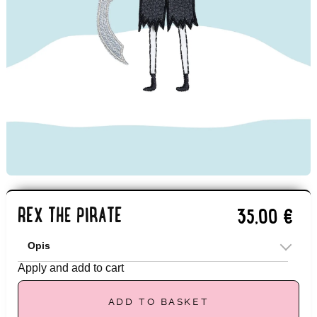
REX THE PIRATE
35,00
€
Ahoy, my new friend! My name is Rex, and I’m the
ruler of the seas—a pirate, if you will. I’m brave,
add to basket
honest, and open, always ready to face challenges.