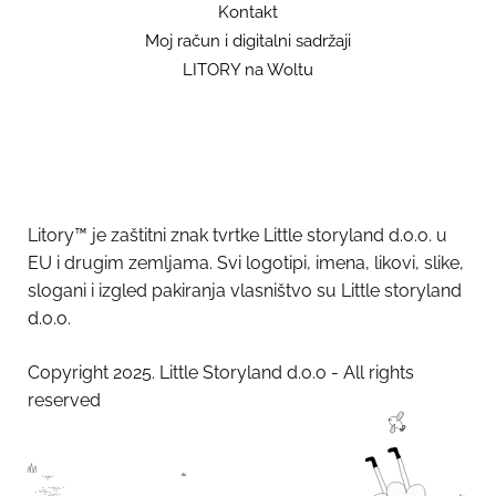
Kontakt
Moj račun i digitalni sadržaji
LITORY na Woltu
POSLUŠAJ TKO JE VILA EVA
Napravi
račun ili se prijavi
za cijelu Evinu priču
Litory™ je zaštitni znak tvrtke Little storyland d.o.o. u
EU i drugim zemljama. Svi logotipi, imena, likovi, slike,
slogani i izgled pakiranja vlasništvo su Little storyland
d.o.o.
Copyright 2025. Little Storyland d.o.o - All rights
reserved