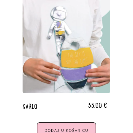
35,00
€
KARLO
DODAJ U KOŠARICU