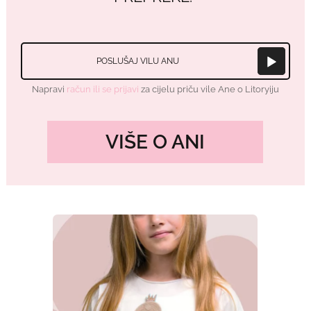
POSLUŠAJ VILU ANU
Napravi
račun ili se prijavi
za cijelu priču vile Ane o Litoryiju
VIŠE O ANI