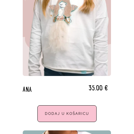
35,00
€
ANA
DODAJ U KOŠARICU