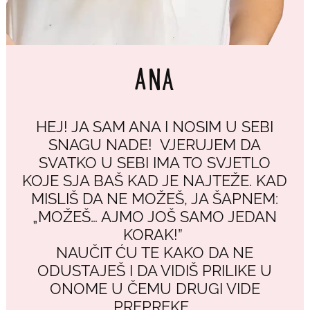
ANA
HEJ! JA SAM ANA I NOSIM U SEBI
SNAGU NADE! VJERUJEM DA
SVATKO U SEBI IMA TO SVJETLO
KOJE SJA BAŠ KAD JE NAJTEŽE. KAD
MISLIŠ DA NE MOŽEŠ, JA ŠAPNEM:
„MOŽEŠ… AJMO JOŠ SAMO JEDAN
KORAK!”
NAUČIT ĆU TE KAKO DA NE
ODUSTAJEŠ I DA VIDIŠ PRILIKE U
ONOME U ČEMU DRUGI VIDE
PREPREKE.