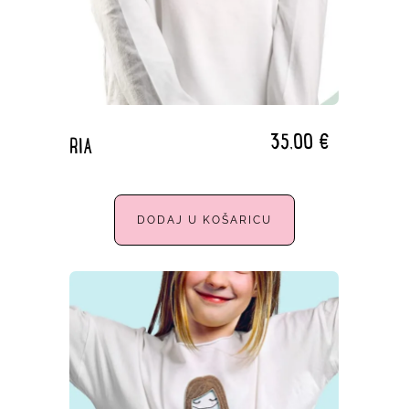
35,00
€
RIA
DODAJ U KOŠARICU