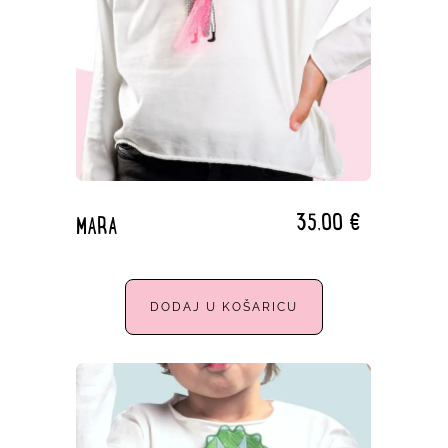
35,00
€
MARA
DODAJ U KOŠARICU