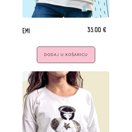
35,00
€
EMI
DODAJ U KOŠARICU