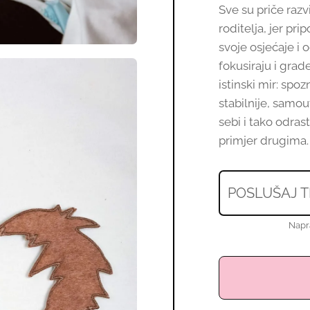
Sve su priče raz
roditelja, jer pr
svoje osjećaje i 
fokusiraju i grad
istinski mir: spo
stabilnije, samouv
sebi i tako odras
primjer drugima.
POSLUŠAJ T
Napr