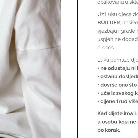
oblikovanu u skl
Uz Luku djeca d
BUILDER
, nosiv
vježbaju i grade
uspjeh ne događa
proces.
Luka pomaže dje
• ne odustaju ni 
• ostanu doslje
• dovrše ono št
• uče iz svakog 
• cijene trud viš
Kad dijete ima L
u osobu koja ne 
po korak.