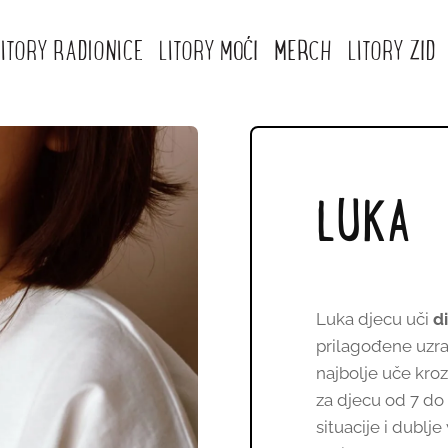
LITORY RADIONICE
LITORY MOĆI
MERCH
LITORY ZID
LUKA
Luka djecu uči
di
prilagođene uzra
najbolje uče kroz
za djecu od 7 do
situacije i dublj