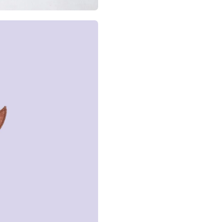
bio uz tebe n
UPOZORENJE
djecu mlađu o
Svaki Litorijan