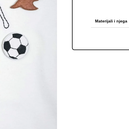
Materijali i njega
Satkan sam od t
potaknuo tvoju
služe za razvoj
temperature p
temperaturi viš
nemoj stavljati
zraku – jaaao!
Za kraj moram 
bazom koju vrl
koji odjevni p
također nemoj 
da se ne smanji