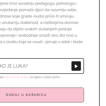
vijene kroz suradnju pedagoga, psihologa i
ipovijedanje pomaže djeci da razumiju sebe,
odnose koje grade. Audio priče ih smiruju,
e unutarnju stabilnost, a roditeljima donose
znaju da dijete svakim slušanjem postaje
jerenije i slobodnije izraziti ono što nosi u
ta u osobu koja se usudi, vjeruje u sebe i bude
KO JE LUKA?
avi
račun ili se prijavi
za cijelu Lukinu priču
dodaj u košaricu