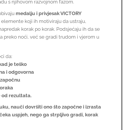
adu s njihovom razvojnom fazom.
obivaju
medalju i privjesak VICTORY
e elemente koji ih motiviraju da ustraju,
 napredak korak po korak. Podsjećaju ih da se
 preko noći, već se gradi trudom i vjerom u
ci da:
kad je teško
dna i odgovorna
o započnu
koraka
e od rezultata.
uku, nauči dovršiti ono što započne i izrasta
čeka uspjeh, nego ga strpljivo gradi, korak