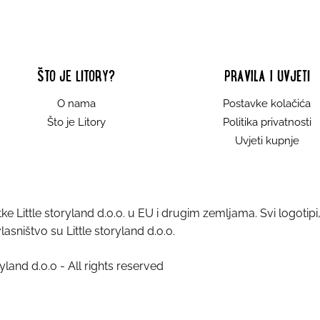
ŠTO JE LITORY?
PRAVILA I UVJETI
O nama
Postavke kolačića
Što je Litory
Politika privatnosti
Uvjeti kupnje
tke Little storyland d.o.o. u EU i drugim zemljama. Svi logotipi, 
vlasništvo su Little storyland d.o.o.
yland d.o.o - All rights reserved