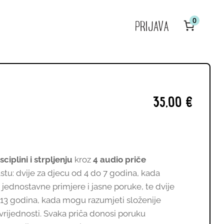
0
PRIJAVA
V
P
u
k
35,00
€
sciplini i strpljenju
kroz
4 audio priče
stu: dvije za djecu od 4 do 7 godina, kada
 jednostavne primjere i jasne poruke, te dvije
 13 godina, kada mogu razumjeti složenije
e vrijednosti. Svaka priča donosi poruku