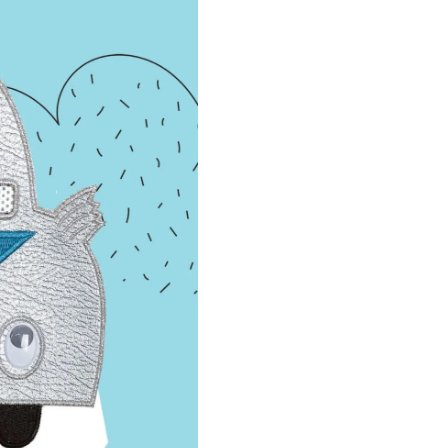
UPOZORENJE
djecu mlađu o
Svaki Litorijan