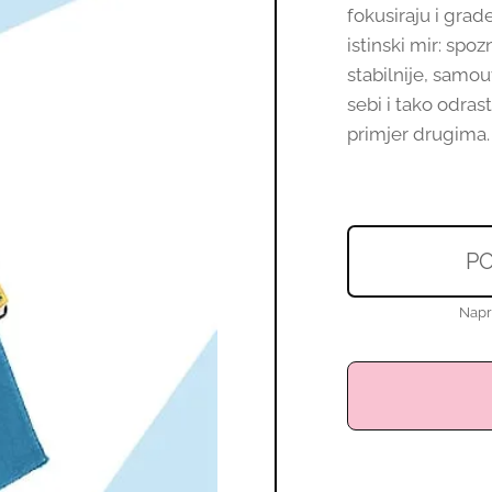
fokusiraju i grad
istinski mir: spo
stabilnije, samouv
sebi i tako odras
primjer drugima.
PO
Napr