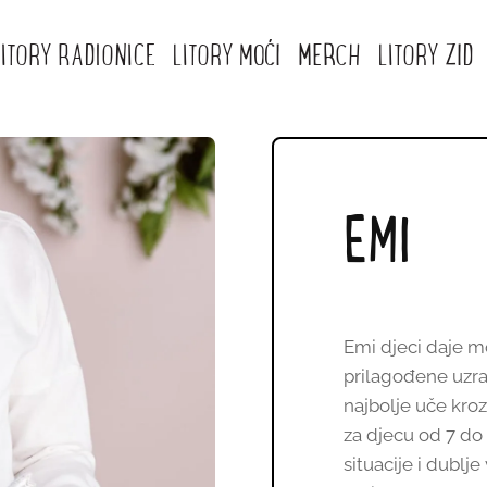
LITORY RADIONICE
LITORY MOĆI
MERCH
LITORY ZID
EMI
Emi djeci daje 
prilagođene uzra
najbolje uče kroz
za djecu od 7 do
situacije i dublj