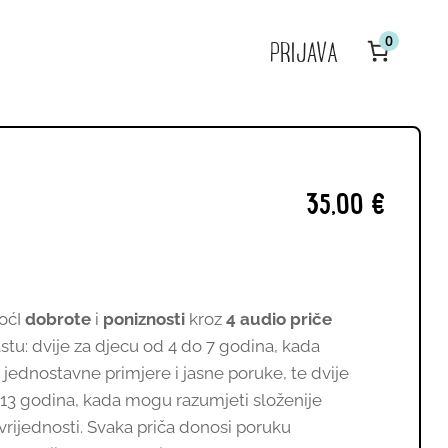
0
PRIJAVA
V
P
u
k
35,00
€
moćI
dobrote
i
poniznosti
kroz
4 audio priče
stu: dvije za djecu od 4 do 7 godina, kada
 jednostavne primjere i jasne poruke, te dvije
 13 godina, kada mogu razumjeti složenije
e vrijednosti. Svaka priča donosi poruku