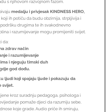
adu s njihovom razvojnom fazom.
bivaju
medalju i privjesak KINDNESS HERO,
ji ih potiču da budu obzirnija, strpljivija i
i podršku drugima te ih svakodnevno
lina i razumijevanje mogu promijeniti svijet.
i da:
 na zdrav način
anje i razumijevanje
ma i njeguju timski duh
 gdje god dođu.
tu ljudi koji spajaju ljude i pokazuju da
svijet.
vijene kroz suradnju pedagoga, psihologa i
ipovijedanje pomaže djeci da razumiju sebe,
odnose koje grade. Audio priče ih smiruju,