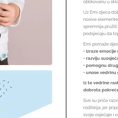
oblikovanu u skl
Uz Emi djeca do
nosive elemente ko
spremnija pružit
podsjećaju da top
Emi pomaže djec
• izraze emocije
• razviju suosjeć
• pomognu drugi
• unose vedrinu
Iz te vedrine ras
dobrota pokreće 
Sve su priče raz
roditelja, jer pr
svoje osjećaje i 