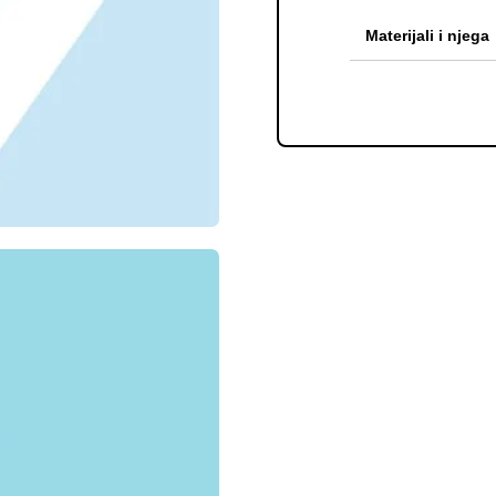
Materijali i njega
Satkan sam od t
potaknuo tvoju
služe za razvoj
temperature p
temperaturi viš
nemoj stavljati
zraku – jaaao!
Za kraj moram 
bazom koju vrl
koji odjevni p
također nemoj 
da se ne smanji
bio uz tebe n