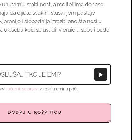
e unutarnju stabilnost, a roditeljima donose
znaju da dijete svakim slušanjem postaje
jerenije i slobodnije izraziti ono što nosi u
ta u osobu koja se usudi, vjeruje u sebe i bude
SLUŠAJ TKO JE EMI?
avi
račun ili se prijavi
za cijelu Eminu priču
dodaj u košaricu